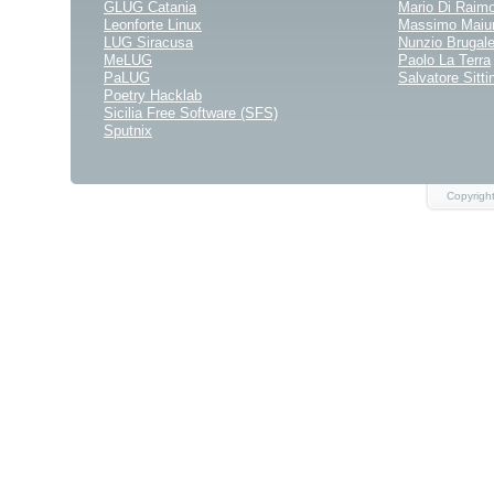
GLUG Catania
Mario Di Raim
Leonforte Linux
Massimo Maiu
LUG Siracusa
Nunzio Brugale
MeLUG
Paolo La Terra
PaLUG
Salvatore Sittin
Poetry Hacklab
Sicilia Free Software (SFS)
Sputnix
Copyrigh