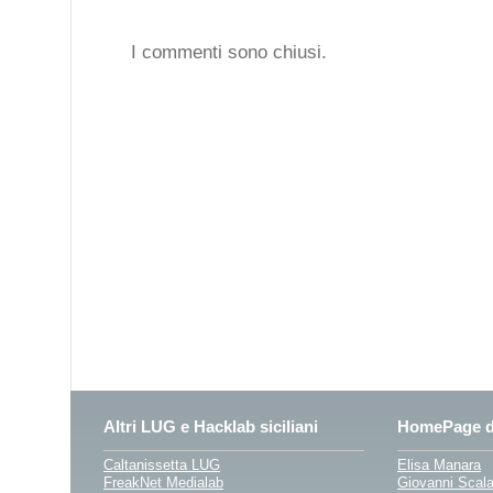
I commenti sono chiusi.
Altri LUG e Hacklab siciliani
HomePage di
Caltanissetta LUG
Elisa Manara
FreakNet Medialab
Giovanni Scal